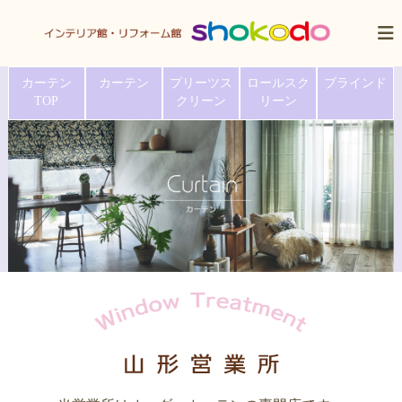
コ
ン
イ
株
テ
式
ン
カーテン
カーテン
プリーツス
ロールスク
ブラインド
ン
会
テ
TOP
クリーン
リーン
ツ
社
リ
へ
ア
尚
ス
館
古
堂
キ
・
リ
ッ
フ
プ
ォ
ー
ム
s
h
o
k